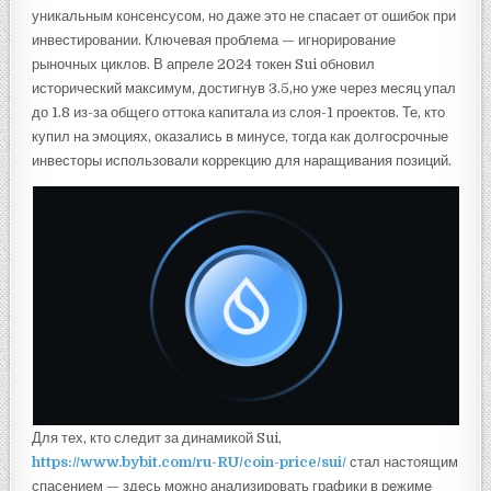
уникальным консенсусом, но даже это не спасает от ошибок при
инвестировании. Ключевая проблема — игнорирование
рыночных циклов. В апреле 2024 токен Sui обновил
исторический максимум, достигнув 3.5,но уже через месяц упал
до 1.8 из-за общего оттока капитала из слоя-1 проектов. Те, кто
купил на эмоциях, оказались в минусе, тогда как долгосрочные
инвесторы использовали коррекцию для наращивания позиций.
Для тех, кто следит за динамикой Sui,
https://www.bybit.com/ru-RU/coin-price/sui/
стал настоящим
спасением — здесь можно анализировать графики в режиме