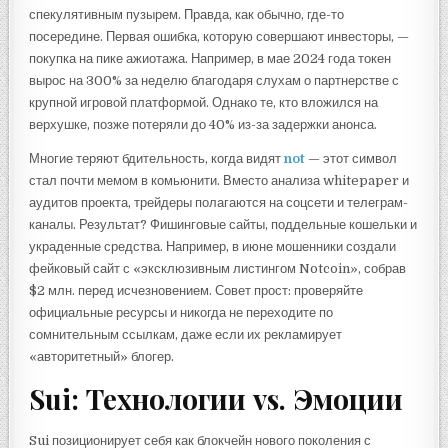
спекулятивным пузырем. Правда, как обычно, где-то
посередине. Первая ошибка, которую совершают инвесторы, —
покупка на пике ажиотажа. Например, в мае 2024 года токен
вырос на 300% за неделю благодаря слухам о партнерстве с
крупной игровой платформой. Однако те, кто вложился на
верхушке, позже потеряли до 40% из-за задержки анонса.
Многие теряют бдительность, когда видят
not
— этот символ
стал почти мемом в комьюнити. Вместо анализа whitepaper и
аудитов проекта, трейдеры полагаются на соцсети и телеграм-
каналы. Результат? Фишинговые сайты, поддельные кошельки и
украденные средства. Например, в июне мошенники создали
фейковый сайт с «эксклюзивным листингом Notcoin», собрав
$2 млн. перед исчезновением. Совет прост: проверяйте
официальные ресурсы и никогда не переходите по
сомнительным ссылкам, даже если их рекламирует
«авторитетный» блогер.
Sui: Технологии vs. Эмоции
Sui позиционирует себя как блокчейн нового поколения с