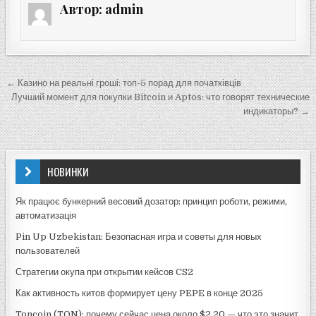
Автор:
admin
Навигация
← Казино на реальні гроші: топ-5 порад для початківців
по
Лучший момент для покупки Bitcoin и Aptos: что говорят технические
индикаторы? →
записям
НОВИНКИ
Як працює бункерний весовий дозатор: принцип роботи, режими,
автоматизація
Pin Up Uzbekistan: Безопасная игра и советы для новых
пользователей
Стратегии окупа при открытии кейсов CS2
Как активность китов формирует цену PEPE в конце 2025
Toncoin (TON): почему сейчас цена около $2,20 — что это значит