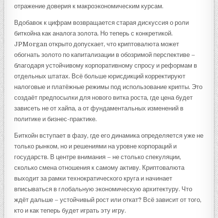
отражение доверия к макроэкономическим курсам.
Вдобавок к цифрам возвращается старая дискуссия о роли
биткойна как аналога золота. Но теперь с конкретикой.
JPMorgan открыто допускает, что криптовалюта может
обогнать золото по капитализации в обозримой перспективе –
благодаря устойчивому корпоративному спросу и реформам в
отдельных штатах. Всё больше юрисдикций корректируют
налоговые и платёжные режимы под использование крипты. Это
создаёт предпосылки для нового витка роста, где цена будет
зависеть не от хайпа, а от фундаментальных изменений в
политике и бизнес-практике.
Биткойн вступает в фазу, где его динамика определяется уже не
только рынком, но и решениями на уровне корпораций и
государств. В центре внимания – не столько спекуляции,
сколько смена отношения к самому активу. Криптовалюта
выходит за рамки технократического круга и начинает
вписываться в глобальную экономическую архитектуру. Что
ждёт дальше – устойчивый рост или откат? Всё зависит от того,
кто и как теперь будет играть эту игру.