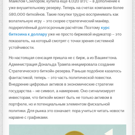
Майклом Сэйлором, купила ещё 4,020 BTC – в дополнение к
уже внушительному резерву. Теперь на счетах компании более
580,000 биткойнов. Такие покупки трудно воспринимать как
волатильную игру – это скорее стратегический манёвр,
подкреплённый долгосрочным расчётом. Поэтому
курс
биткоина к доллару
уже не просто биржевой индикатор – это
показатель, на который смотрят с точки зрения системной
устойчивости.
Но настоящая сенсация пришла не с бирж, а из Вашингтона.
Администрация Дональда Трампа инициировала создание
Стратегического биткойн-резерва. Раньше подобное казалось
фантастикой, теперь – это часть политической повестки.
Внедрение цифровых активов в экономические стратегии
государства – не символ, а намерение. Оно сигнализирует
инвесторам, что биткойн может быть не только активом в
портфеле, но и потенциальным элементом фискальной
политики. Для рынка это означает: пора учиться читать новости
наравне с графиками.